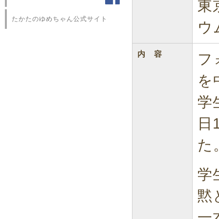
東
たかたのゆめちゃん公式サイト
ウ
内 容
フ
を
学
日
た
学
黙
一