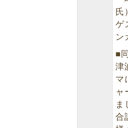
氏
ゲ
ン
■
津
マ
ャ
ま
合