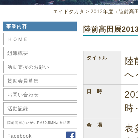
エイドタカタ
>
2013年度（陸前高
事業内容
陸前高田展20
ＨＯＭＥ
組織概要
タイトル
陸
活動支援のお願い
へ
賛助会員募集
日 時
2
お問い合わせ
時
活動記録
陸前高田さいがいFM80.5MHz 番組表
会 場
表
Facebook