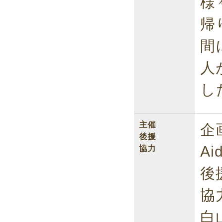
様
帰
間
人
し
主催
企
後援
Ai
協力
後
協
白