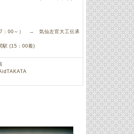
は7：00～） → 気仙左官大工伝承
駅 (15：00着)
局
dTAKATA