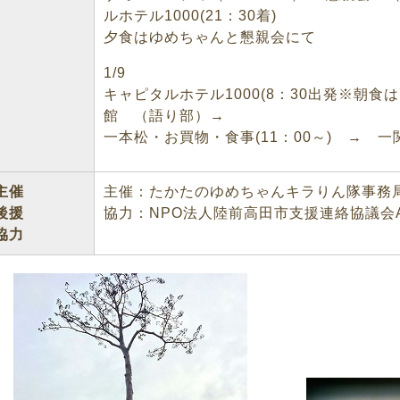
ルホテル1000(21：30着)
夕食はゆめちゃんと懇親会にて
1/9
キャピタルホテル1000(8：30出発※朝食
館 （語り部）→
一本松・お買物・食事(11：00～) → 一関
主催
主催：たかたのゆめちゃんキラりん隊事務
後援
協力：NPO法人陸前高田市支援連絡協議会Ai
協力