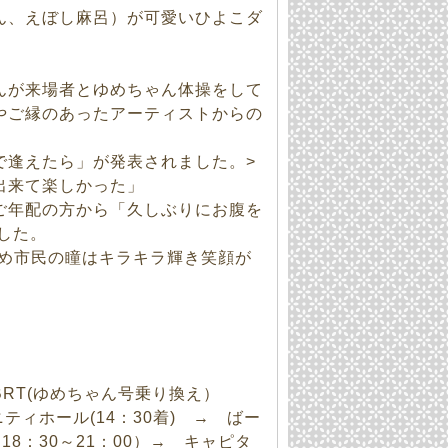
ん、えぼし麻呂）が可愛いひよこダ
んが来場者とゆめちゃん体操をして
やご縁のあったアーティストからの
逢えたら」が発表されました。>
出来て楽しかった」
ご年配の方から「久しぶりにお腹を
した。
始め市民の瞳はキラキラ輝き笑顔が
BRT(ゆめちゃん号乗り換え）
ィホール(14：30着) → ばー
18：30～21：00）→ キャピタ