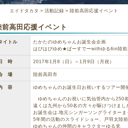
エイドタカタ
>
活動記録
>
陸前高田応援イベント
陸前高田応援イベント
タイトル
たかたのゆめちゃんお誕生会企画
はぴはぴゆめ★ばーすでーwithゆる6in陸
日 時
2017年1月8（日）～1月9日（月祝）
会 場
陸前高田市
内 容
ゆめちゃんのお誕生日お祝いするツアー開
ゆめちゃんのお祝いに気仙管内から250
遠くは九州から50名の方々が駆けつけまし
お誕生会は.地元シンガーソングライター
5年間の活動のスライドショー、戸羽太陸
ゆめちゃんの仲間のキャラクターゆる党