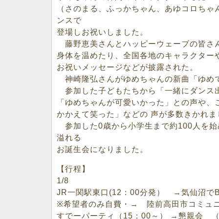
（さのまる、ふっかちゃん、あゆコロちゃ
ンスで
登場しお祝いしました。
藤野恵美さんとハッピーウェーブの皆さ
身体を温めたり、全国各地のキャラクター
お祝いメッセージなどが披露された。
神崎隆弘さんがゆめちゃんの新曲「ゆめで
参加した子どもたちから「一緒にダンス
「ゆめちゃんが可愛いかった」との声や、
かかえて笑った」などの 声が多数きかれま
参加した0歳から小学生まで約100人を
溢れる
お誕生会になりました。
【行程】
1/8
JR一関駅東口(12：00分発） →気仙沼で
※希望者のみ自費・→ 陸前高田市コミュニテ
すでーパーティ（15：00～） →懇親会 （