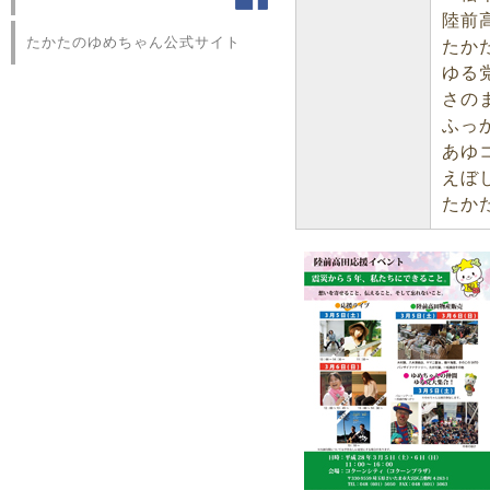
陸前高
たかたのゆめちゃん公式サイト
たかた
ゆる党
さの
ふっ
あゆ
えぼ
たか