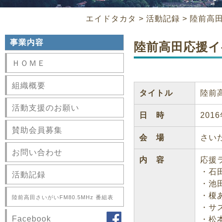
エイドタカタ
>
活動記録
>
陸前高
事業内容
陸前高田応援イ
ＨＯＭＥ
組織概要
タイトル
陸前
活動支援のお願い
日 時
201
賛助会員募集
会 場
さい
お問い合わせ
内 容
応援
・石田
活動記録
・池田
・榎あ
陸前高田さいがいFM80.5MHz 番組表
・サス
Facebook
・松本