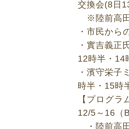
交換会(8日1
※陸前高田
・市民からの
・實吉義正氏
12時半・14
・濱守栄子ミ
時半・15時半
【プログラ
12/5～16
・陸前高田